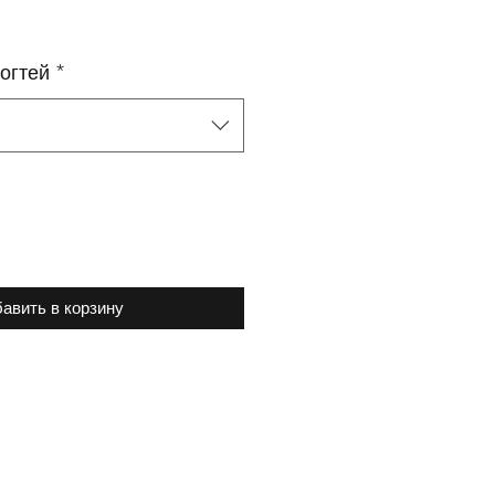
огтей
*
авить в корзину