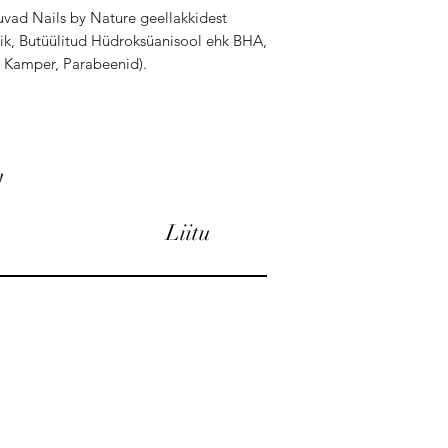
vad Nails by Nature geellakkidest
k, Butüülitud Hüdroksüanisool ehk BHA,
, Kamper, Parabeenid).
!
Liitu