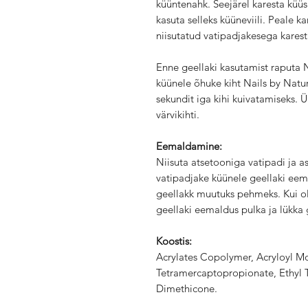
küüntenahk. Seejärel karesta küüs
kasuta selleks küüneviili. Peale 
niisutatud vatipadjakesega kares
Enne geellaki kasutamist raputa N
küünele õhuke kiht Nails by Natur
sekundit iga kihi kuivatamiseks. 
värvikihti.
Eemaldamine:
Niisuta atsetooniga vatipadi ja as
vatipadjake küünele geellaki eem
geellakk muutuks pehmeks. Kui o
geellaki eemaldus pulka ja lükka
Koostis:
Acrylates Copolymer, Acryloyl Mo
Tetramercaptopropionate, Ethyl 
Dimethicone.