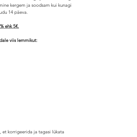
mine kergem ja soodsam kui kunagi
audu 14 päeva.
10% ehk 5€.
dale viis lemmikut:
 et korrigeerida ja tagasi lükata