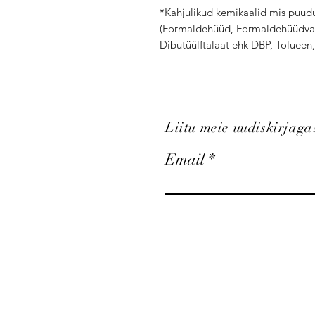
*Kahjulikud kemikaalid mis puudu
(Formaldehüüd, Formaldehüüdvai
Dibutüülftalaat ehk DBP, Tolueen
Liitu meie uudiskirjaga
Email