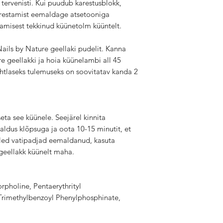
 tervenisti. Kui puudub karestusblokk,
karestamist eemaldage atsetooniga
tamisest tekkinud küünetolm küüntelt.
ails by Nature geellaki pudelit. Kanna
e geellakki ja hoia küünelambi all 45
Ühtlaseks tulemuseks on soovitatav kanda 2
eta see küünele. Seejärel kinnita
aldus klõpsuga ja oota 10-15 minutit, et
led vatipadjad eemaldanud, kasuta
 geellakk küünelt maha.
rpholine, Pentaerythrityl
Trimethylbenzoyl Phenylphosphinate,