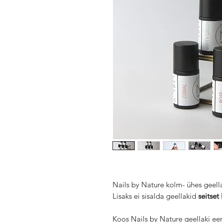
Nails by Nature kolm- ühes geell
Lisaks ei sisalda geellakid
seitset
Koos Nails by Nature geellaki e