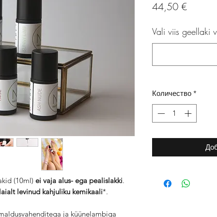
Цена
44,50 €
Vali viis geellaki v
Количество
*
Доб
akid (10ml)
ei vaja alus- ega pealislakki
.
 laialt levinud kahjuliku kemikaali
*.
emaldusvahenditega ja küünelambiga