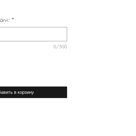
ärvi:
*
0/500
авить в корзину