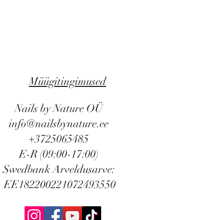
Müügitingimused
Nails by Nature OÜ
info@nailsbynature.ee
+3725065485
E-R (09:00-17:00)
Swedbank Arveldusarve:
EE182200221072493550