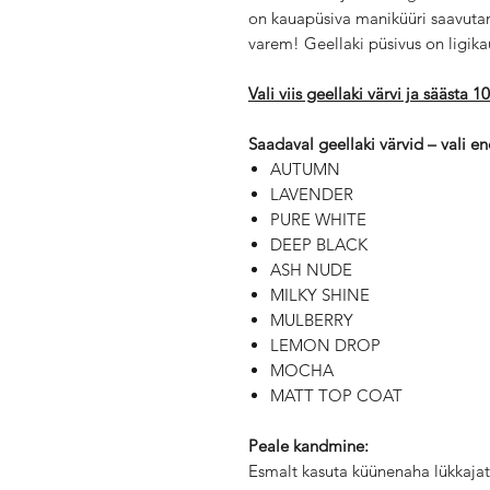
on kauapüsiva maniküüri saavuta
varem! Geellaki püsivus on ligik
Vali viis geellaki värvi ja säästa 
Saadaval geellaki värvid – vali en
AUTUMN
LAVENDER
PURE WHITE
DEEP BLACK
ASH NUDE
MILKY SHINE
MULBERRY
LEMON DROP
MOCHA
MATT TOP COAT
Peale kandmine:
Esmalt kasuta küünenaha lükkajat,